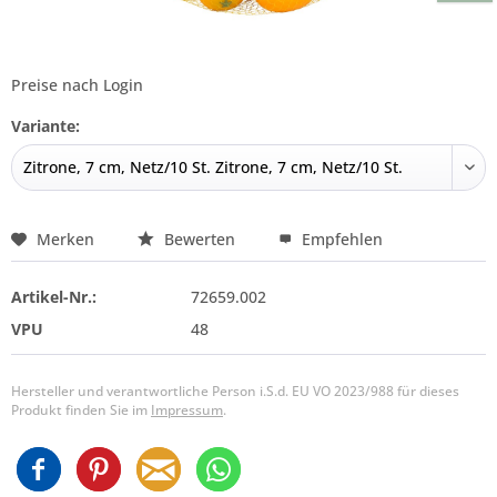
Preise nach Login
Variante:
Merken
Bewerten
Empfehlen
Artikel-Nr.:
72659.002
VPU
48
Hersteller und verantwortliche Person i.S.d. EU VO 2023/988 für dieses
Produkt finden Sie im
Impressum
.