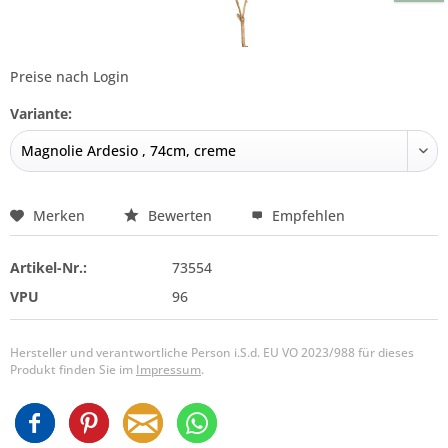
Preise nach Login
Variante:
Merken
Bewerten
Empfehlen
Artikel-Nr.:
73554
VPU
96
Hersteller und verantwortliche Person i.S.d. EU VO 2023/988 für dieses
Produkt finden Sie im
Impressum
.