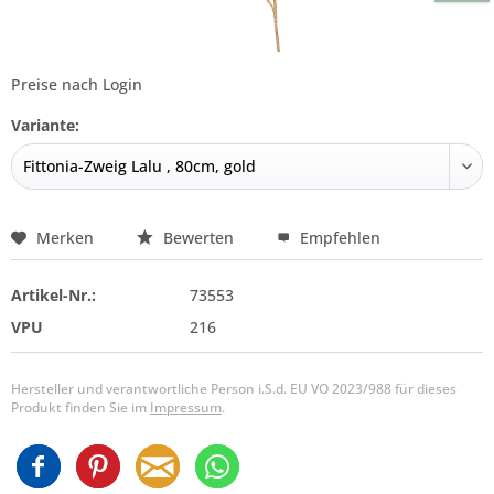
Preise nach Login
Variante:
Merken
Bewerten
Empfehlen
Artikel-Nr.:
73553
VPU
216
Hersteller und verantwortliche Person i.S.d. EU VO 2023/988 für dieses
Produkt finden Sie im
Impressum
.