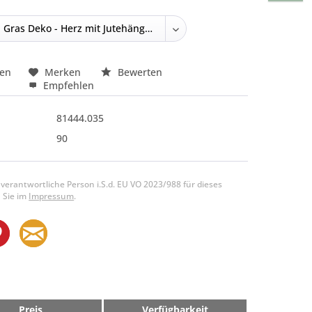
hen
Merken
Bewerten
Empfehlen
81444.035
90
 verantwortliche Person i.S.d. EU VO 2023/988 für dieses
 Sie im
Impressum
.
Preis
Verfügbarkeit