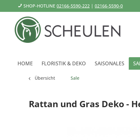
SHOP-HOTLINE
02166-5590-222
|
02166-5590-0
HOME
FLORISTIK & DEKO
SAISONALES
SA
Übersicht
Sale
Rattan und Gras Deko - H