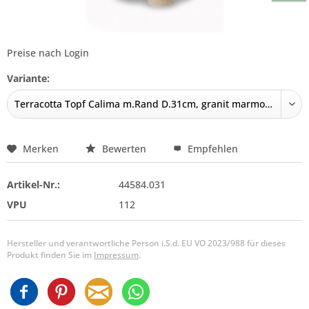
Preise nach Login
Variante:
Merken
Bewerten
Empfehlen
Artikel-Nr.:
44584.031
VPU
112
Hersteller und verantwortliche Person i.S.d. EU VO 2023/988 für dieses
Produkt finden Sie im
Impressum
.