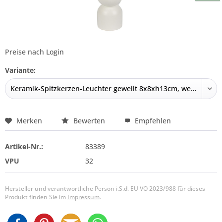
Preise nach Login
Variante:
Merken
Bewerten
Empfehlen
Artikel-Nr.:
83389
VPU
32
Hersteller und verantwortliche Person i.S.d. EU VO 2023/988 für dieses
Produkt finden Sie im
Impressum
.