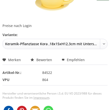
Preise nach Login
Variante:
Merken
Bewerten
Empfehlen
Artikel-Nr.:
84522
VPU
864
Hersteller und verantwortliche Person i.S.d. EU VO 2023/988 für dieses
Produkt finden Sie im
Impressum
.