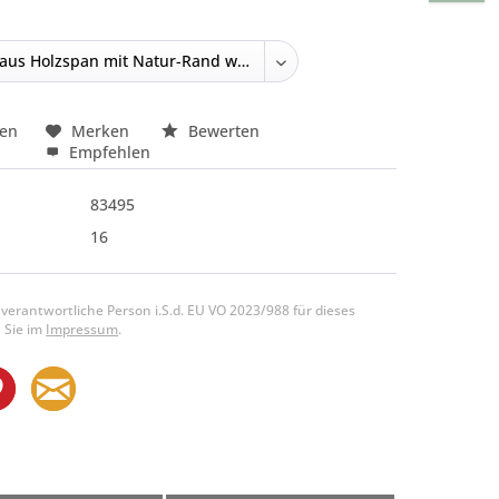
hen
Merken
Bewerten
Empfehlen
83495
16
 verantwortliche Person i.S.d. EU VO 2023/988 für dieses
 Sie im
Impressum
.