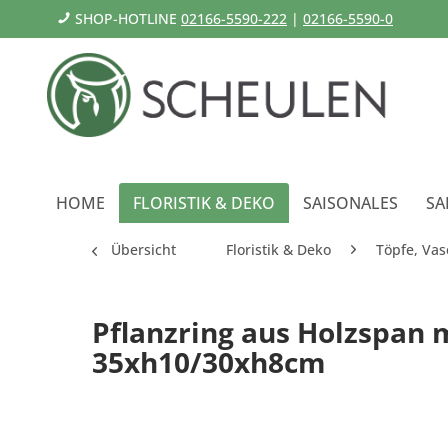
SHOP-HOTLINE
02166-5590-222
|
02166-5590-0
HOME
FLORISTIK & DEKO
SAISONALES
SA
Übersicht
Floristik & Deko
Töpfe, Vas
Pflanzring aus Holzspan 
35xh10/30xh8cm