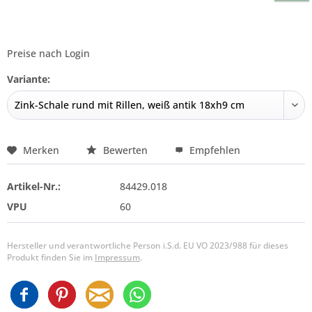
Preise nach Login
Variante:
Merken
Bewerten
Empfehlen
Artikel-Nr.:
84429.018
VPU
60
Hersteller und verantwortliche Person i.S.d. EU VO 2023/988 für dieses
Produkt finden Sie im
Impressum
.