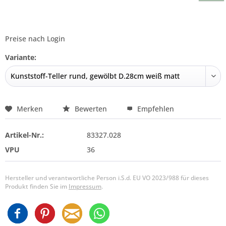
Preise nach Login
Variante:
Merken
Bewerten
Empfehlen
Artikel-Nr.:
83327.028
VPU
36
Hersteller und verantwortliche Person i.S.d. EU VO 2023/988 für dieses
Produkt finden Sie im
Impressum
.