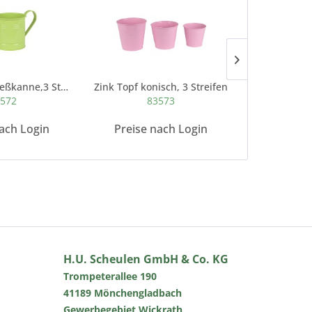
Zink Pflanz-Gießkanne,3 Streifen, D12,2x...
Zink Topf konisch, 3 Streifen
Zink Topf ko
572
83573
8
ach Login
Preise nach Login
Preise 
H.U. Scheulen GmbH & Co. KG
Trompeterallee 190
41189 Mönchengladbach
Gewerbegebiet Wickrath