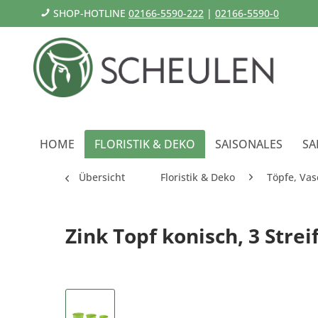
SHOP-HOTLINE
02166-5590-222
|
02166-5590-0
HOME
FLORISTIK & DEKO
SAISONALES
SA
Übersicht
Floristik & Deko
Töpfe, Vas
Zink Topf konisch, 3 Strei