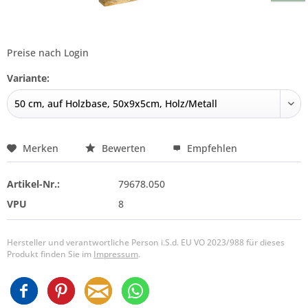
Preise nach Login
Variante:
Merken
Bewerten
Empfehlen
Artikel-Nr.:
79678.050
VPU
8
Hersteller und verantwortliche Person i.S.d. EU VO 2023/988 für dieses
Produkt finden Sie im
Impressum
.