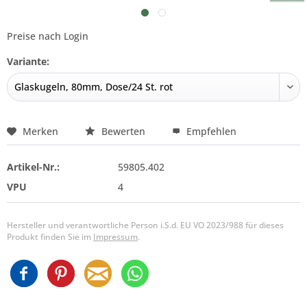
Preise nach Login
Variante:
Merken
Bewerten
Empfehlen
Artikel-Nr.:
59805.402
VPU
4
Hersteller und verantwortliche Person i.S.d. EU VO 2023/988 für dieses
Produkt finden Sie im
Impressum
.