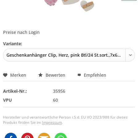
Preise nach Login
Variante:
Merken
Bewerten
Empfehlen
Artikel-Nr.:
35956
VPU
60
Hersteller und verantwortliche Person i.S.d. EU VO 2023/988 für dieses
Produkt finden Sie im
Impressum
.