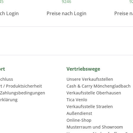
45
9246
9
ach Login
Preise nach Login
Preise n
ort
Vertriebswege
chluss
Unsere Verkaufsstellen
rt / Produktsicherheit
Cash & Carry Mönchengladbach
 Zahlungsbedingungen
Verkaufsstelle Oberhausen
rklärung
Tica Venlo
Verkaufsstelle Straelen
Außendienst
Online-Shop
Musterraum und Showroom