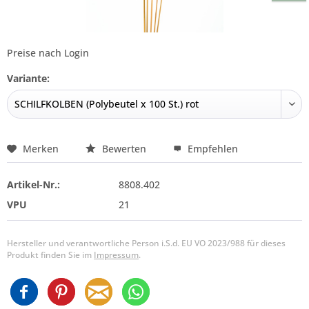
Preise nach Login
Variante:
Merken
Bewerten
Empfehlen
Artikel-Nr.:
8808.402
VPU
21
Hersteller und verantwortliche Person i.S.d. EU VO 2023/988 für dieses
Produkt finden Sie im
Impressum
.