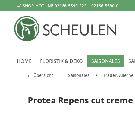
SHOP-HOTLINE
02166-5590-222
|
02166-5590-0
HOME
FLORISTIK & DEKO
SAISONALES
SA
Übersicht
Saisonales
Trauer, Allerhei
Protea Repens cut creme 6