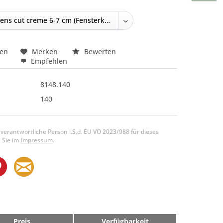
hen
Merken
Bewerten
Empfehlen
8148.140
140
 verantwortliche Person i.S.d. EU VO 2023/988 für dieses
 Sie im
Impressum
.
Preis
Verfügbarkeit