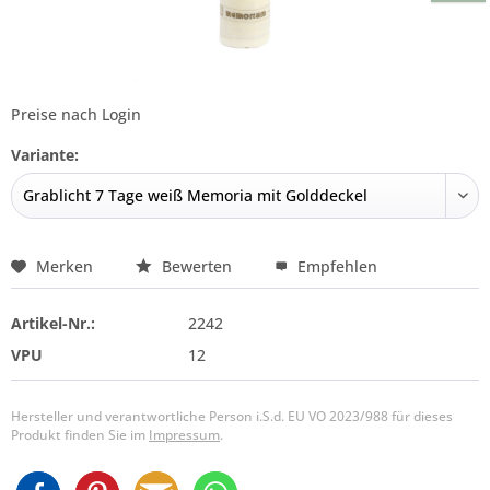
Preise nach Login
Variante:
Merken
Bewerten
Empfehlen
Artikel-Nr.:
2242
VPU
12
Hersteller und verantwortliche Person i.S.d. EU VO 2023/988 für dieses
Produkt finden Sie im
Impressum
.