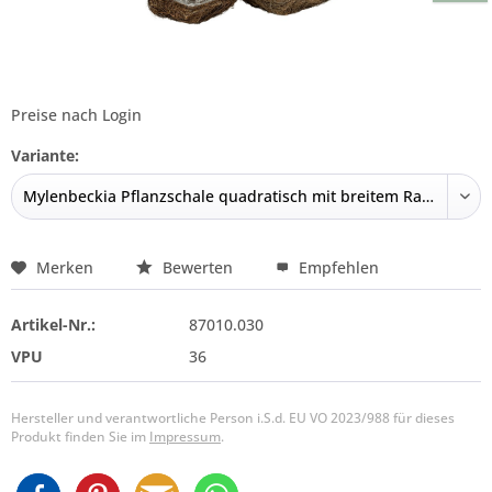
Preise nach Login
Variante:
Merken
Bewerten
Empfehlen
Artikel-Nr.:
87010.030
VPU
36
Hersteller und verantwortliche Person i.S.d. EU VO 2023/988 für dieses
Produkt finden Sie im
Impressum
.