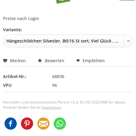
Preise nach Login
Variante:
Merken
Bewerten
Empfehlen
Artikel-Nr.:
68836
VPU
96
Hersteller und verantwortliche Person i.S.d. EU VO 2023/988 für dieses
Produkt finden Sie im
Impressum
.