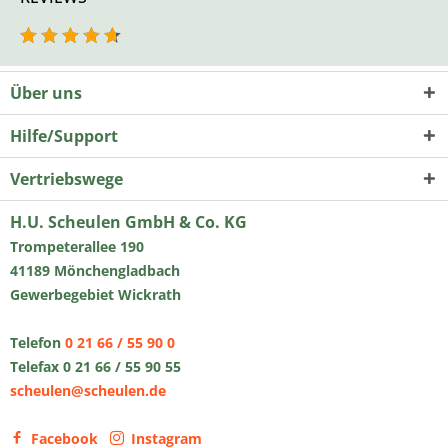
Über uns
Hilfe/Support
Vertriebswege
H.U. Scheulen GmbH & Co. KG
Trompeterallee 190
41189 Mönchengladbach
Gewerbegebiet Wickrath
Telefon
0 21 66 / 55 90 0
Telefax 0 21 66 / 55 90 55
scheulen@scheulen.de
Facebook
Instagram