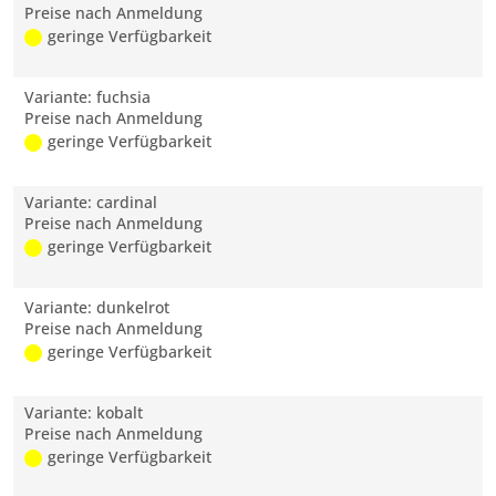
Preise nach Anmeldung
geringe Verfügbarkeit
Variante: fuchsia
Preise nach Anmeldung
geringe Verfügbarkeit
Variante: cardinal
Preise nach Anmeldung
geringe Verfügbarkeit
Variante: dunkelrot
Preise nach Anmeldung
geringe Verfügbarkeit
Variante: kobalt
Preise nach Anmeldung
geringe Verfügbarkeit