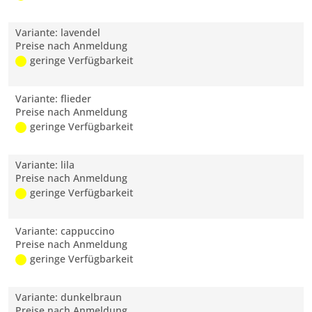
Variante: lavendel
Preise nach Anmeldung
geringe Verfügbarkeit
Variante: flieder
Preise nach Anmeldung
geringe Verfügbarkeit
Variante: lila
Preise nach Anmeldung
geringe Verfügbarkeit
Variante: cappuccino
Preise nach Anmeldung
geringe Verfügbarkeit
Variante: dunkelbraun
Preise nach Anmeldung