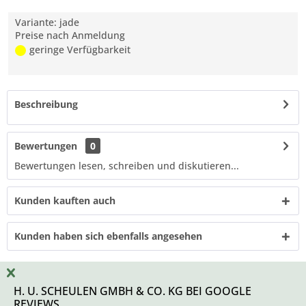
Variante: jade
Preise nach Anmeldung
geringe Verfügbarkeit
Beschreibung
Bewertungen
0
Bewertungen lesen, schreiben und diskutieren...
Kunden kauften auch
Kunden haben sich ebenfalls angesehen
H. U. SCHEULEN GMBH & CO. KG BEI GOOGLE
REVIEWS