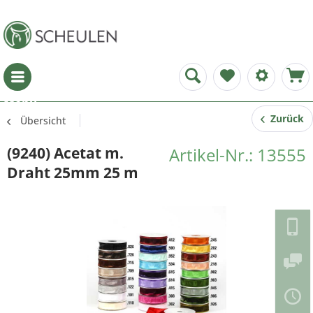
Menü
Zurück
Übersicht
(9240) Acetat m.
Artikel-Nr.: 13555
Draht 25mm 25 m