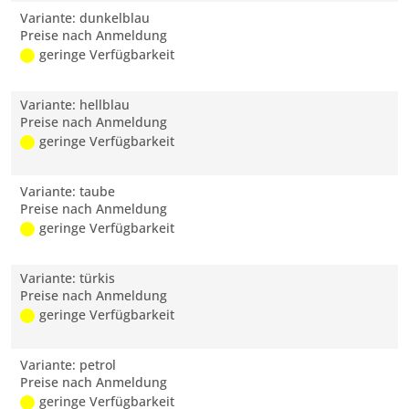
Variante: dunkelblau
Preise nach Anmeldung
geringe Verfügbarkeit
Variante: hellblau
Preise nach Anmeldung
geringe Verfügbarkeit
Variante: taube
Preise nach Anmeldung
geringe Verfügbarkeit
Variante: türkis
Preise nach Anmeldung
geringe Verfügbarkeit
Variante: petrol
Preise nach Anmeldung
geringe Verfügbarkeit