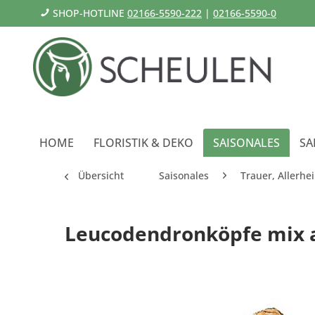
SHOP-HOTLINE
02166-5590-222
|
02166-5590-0
HOME
FLORISTIK & DEKO
SAISONALES
SA
Übersicht
Saisonales
Trauer, Allerhei
Leucodendronköpfe mix a