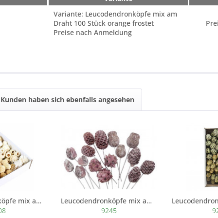
Variante: Leucodendronköpfe mix am
Draht 100 Stück orange frostet
Pre
Preise nach Anmeldung
Kunden haben sich ebenfalls angesehen
Leucodendronköpfe mix am Draht 100 Stück gebleicht
Leucodendronköpfe mix am Draht 100 Stück rot...
08
9245
9