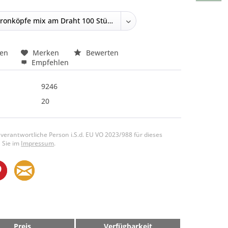
hen
Merken
Bewerten
Empfehlen
9246
20
 verantwortliche Person i.S.d. EU VO 2023/988 für dieses
 Sie im
Impressum
.
Preis
Verfügbarkeit