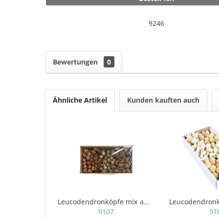
9246
Bewertungen
0
Ähnliche Artikel
Kunden kauften auch
Leucodendronköpfe mix am Draht 100 Stück natur
9107
91