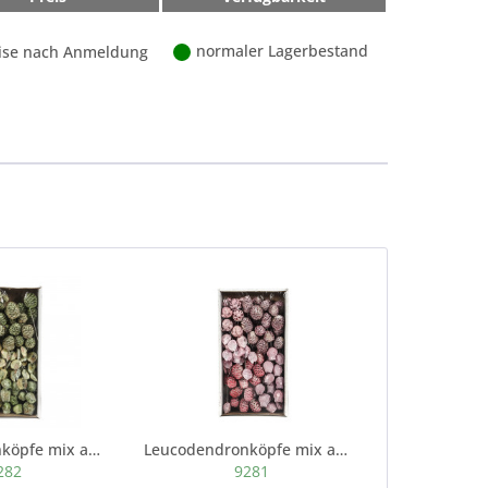
normaler Lagerbestand
ise nach Anmeldung
Leucodendronköpfe mix am Draht 100 Stück grün...
Leucodendronköpfe mix am Draht 100
282
9281