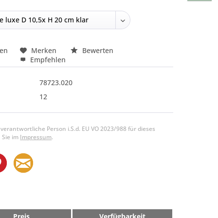
hen
Merken
Bewerten
Empfehlen
78723.020
12
 verantwortliche Person i.S.d. EU VO 2023/988 für dieses
 Sie im
Impressum
.
Preis
Verfügbarkeit