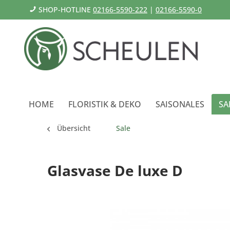
SHOP-HOTLINE
02166-5590-222
|
02166-5590-0
HOME
FLORISTIK & DEKO
SAISONALES
SA
Übersicht
Sale
Glasvase De luxe D