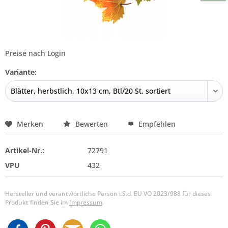
Preise nach Login
Variante:
Merken
Bewerten
Empfehlen
Artikel-Nr.:
72791
VPU
432
Hersteller und verantwortliche Person i.S.d. EU VO 2023/988 für dieses
Produkt finden Sie im
Impressum
.