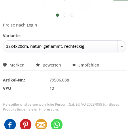
Preise nach Login
Variante:
Merken
Bewerten
Empfehlen
Artikel-Nr.:
79506.038
VPU
12
Hersteller und verantwortliche Person i.S.d. EU VO 2023/988 für dieses
Produkt finden Sie im
Impressum
.