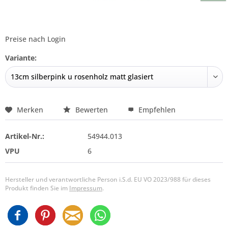
Preise nach Login
Variante:
Merken
Bewerten
Empfehlen
Artikel-Nr.:
54944.013
VPU
6
Hersteller und verantwortliche Person i.S.d. EU VO 2023/988 für dieses
Produkt finden Sie im
Impressum
.