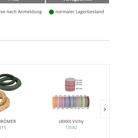
ise nach Anmeldung
normaler Lagerbestand
HRÖMER
(4000) Vichy
815
13582
1