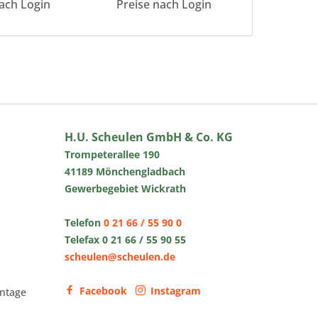
ach Login
Preise nach Login
Preise 
H.U. Scheulen GmbH & Co. KG
Trompeterallee 190
41189 Mönchengladbach
Gewerbegebiet Wickrath
Telefon
0 21 66 / 55 90 0
Telefax 0 21 66 / 55 90 55
scheulen@scheulen.de
Facebook
Instagram
ntage