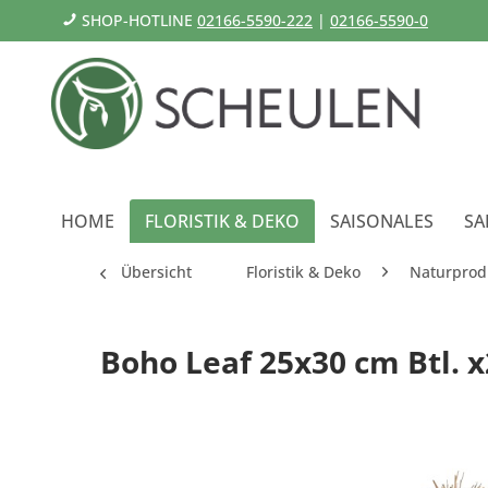
SHOP-HOTLINE
02166-5590-222
|
02166-5590-0
HOME
FLORISTIK & DEKO
SAISONALES
SA
Übersicht
Floristik & Deko
Naturprod
Boho Leaf 25x30 cm Btl. x