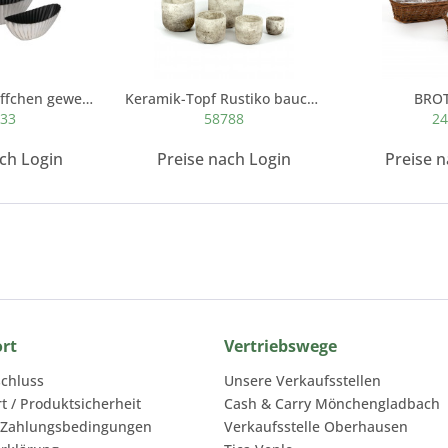
Kunststoff-Schiffchen gewellt, silber antik
Keramik-Topf Rustiko bauchig
BRO
333
58788
24
ach Login
Preise nach Login
Preise n
ort
Vertriebswege
chluss
Unsere Verkaufsstellen
rt / Produktsicherheit
Cash & Carry Mönchengladbach
 Zahlungsbedingungen
Verkaufsstelle Oberhausen