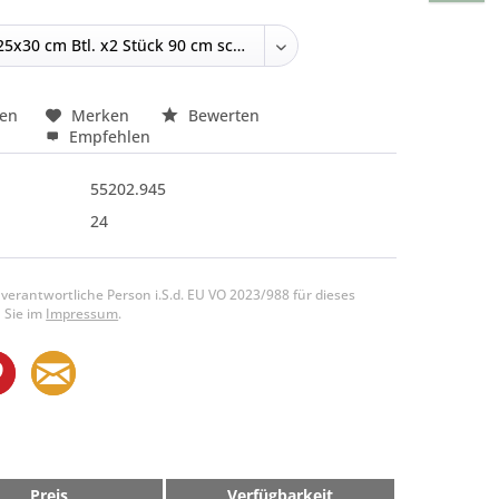
hen
Merken
Bewerten
Empfehlen
55202.945
24
 verantwortliche Person i.S.d. EU VO 2023/988 für dieses
 Sie im
Impressum
.
Preis
Verfügbarkeit