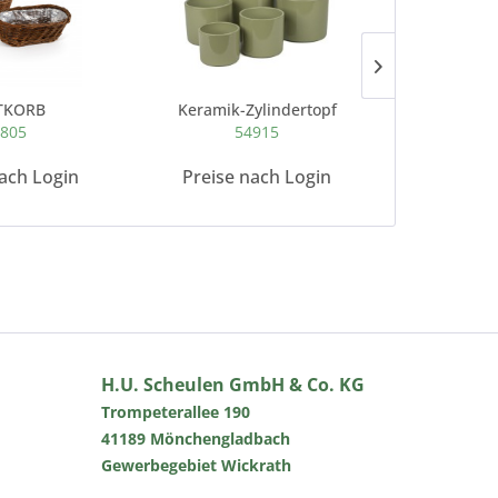
TKORB
Keramik-Zylindertopf
Holz-
805
54915
7
ach Login
Preise nach Login
Preise 
H.U. Scheulen GmbH & Co. KG
Trompeterallee 190
41189 Mönchengladbach
Gewerbegebiet Wickrath