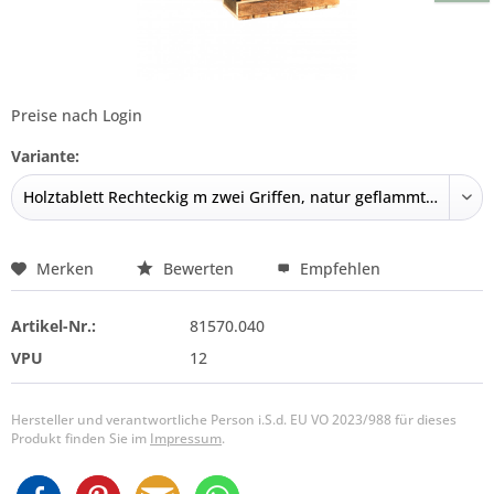
Preise nach Login
Variante:
Merken
Bewerten
Empfehlen
Artikel-Nr.:
81570.040
VPU
12
Hersteller und verantwortliche Person i.S.d. EU VO 2023/988 für dieses
Produkt finden Sie im
Impressum
.