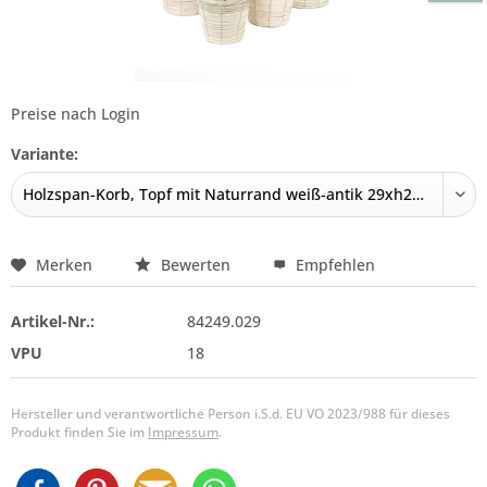
Preise nach Login
Variante:
Merken
Bewerten
Empfehlen
Artikel-Nr.:
84249.029
VPU
18
Hersteller und verantwortliche Person i.S.d. EU VO 2023/988 für dieses
Produkt finden Sie im
Impressum
.