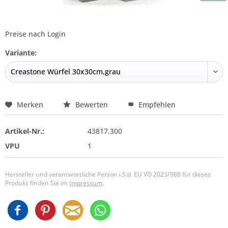
Preise nach Login
Variante:
Merken
Bewerten
Empfehlen
Artikel-Nr.:
43817.300
VPU
1
Hersteller und verantwortliche Person i.S.d. EU VO 2023/988 für dieses
Produkt finden Sie im
Impressum
.