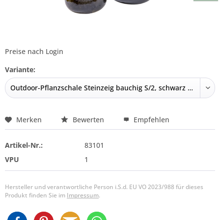
Preise nach Login
Variante:
Merken
Bewerten
Empfehlen
Artikel-Nr.:
83101
VPU
1
Hersteller und verantwortliche Person i.S.d. EU VO 2023/988 für dieses
Produkt finden Sie im
Impressum
.