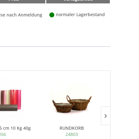
normaler Lagerbestand
ise nach Anmeldung
75 cm 10 Kg 40g
RUNDKORB
Zin
266
24803
4