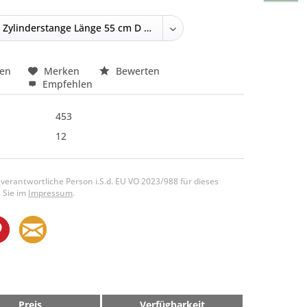
hen
Merken
Bewerten
Empfehlen
453
12
 verantwortliche Person i.S.d. EU VO 2023/988 für dieses
 Sie im
Impressum
.
Preis
Verfügbarkeit