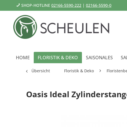
SHOP-HOTLINE
02166-5590-222
|
02166-5590-0
HOME
FLORISTIK & DEKO
SAISONALES
SA
Übersicht
Floristik & Deko
Floristenb
Oasis Ideal Zylinderstan