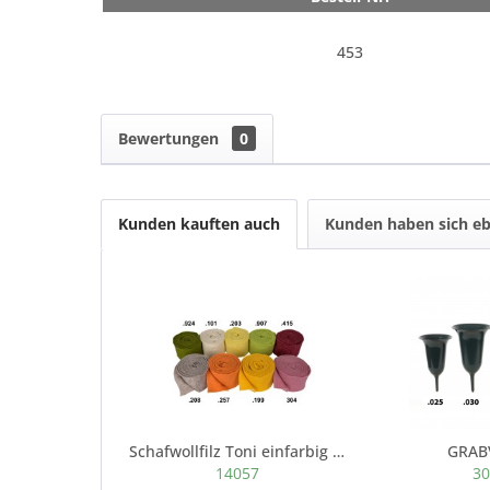
453
Bewertungen
0
Kunden kauften auch
Kunden haben sich eb
Schafwollfilz Toni einfarbig 15cm,Lfm.5m...
GRAB
14057
3