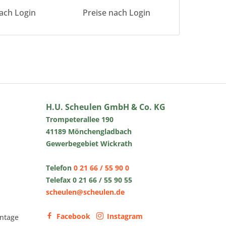
ach Login
Preise nach Login
Preise 
H.U. Scheulen GmbH & Co. KG
Trompeterallee 190
41189 Mönchengladbach
Gewerbegebiet Wickrath
Telefon
0 21 66 / 55 90 0
Telefax 0 21 66 / 55 90 55
scheulen@scheulen.de
Facebook
Instagram
ntage