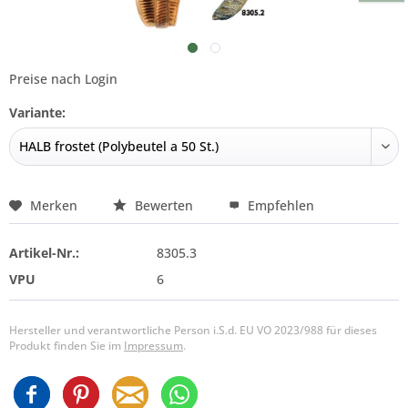
Preise nach Login
Variante:
Merken
Bewerten
Empfehlen
Artikel-Nr.:
8305.3
VPU
6
Hersteller und verantwortliche Person i.S.d. EU VO 2023/988 für dieses
Produkt finden Sie im
Impressum
.