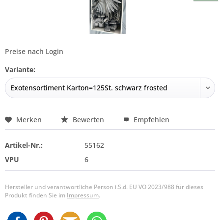
Preise nach Login
Variante:
Merken
Bewerten
Empfehlen
Artikel-Nr.:
55162
VPU
6
Hersteller und verantwortliche Person i.S.d. EU VO 2023/988 für dieses
Produkt finden Sie im
Impressum
.