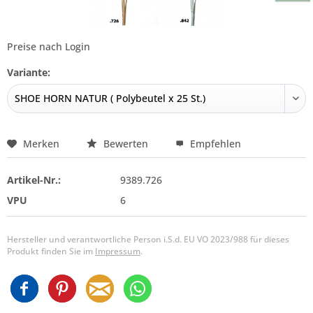
Preise nach Login
Variante:
Merken
Bewerten
Empfehlen
Artikel-Nr.:
9389.726
VPU
6
Hersteller und verantwortliche Person i.S.d. EU VO 2023/988 für dieses
Produkt finden Sie im
Impressum
.