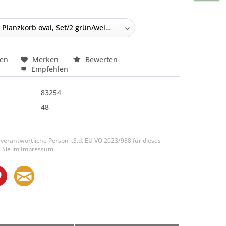
hen
Merken
Bewerten
Empfehlen
83254
48
 verantwortliche Person i.S.d. EU VO 2023/988 für dieses
 Sie im
Impressum
.