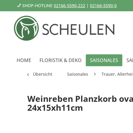
SHOP-HOTLINE
02166-5590-222
|
02166-5590-0
HOME
FLORISTIK & DEKO
SAISONALES
SA
Übersicht
Saisonales
Trauer, Allerhei
Weinreben Planzkorb oval
24x15xh11cm