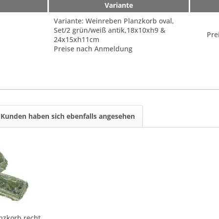
Variante
Variante: Weinreben Planzkorb oval,
Set/2 grün/weiß antik,18x10xh9 &
Pre
24x15xh11cm
Preise nach Anmeldung
Kunden haben sich ebenfalls angesehen
Weinreben Planzkorb rechteckig, Set/2 grün/weiß...