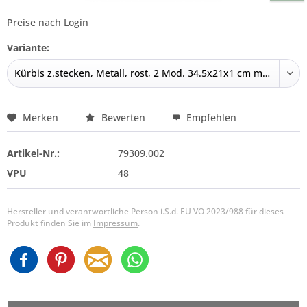
Preise nach Login
Variante:
Merken
Bewerten
Empfehlen
Artikel-Nr.:
79309.002
VPU
48
Hersteller und verantwortliche Person i.S.d. EU VO 2023/988 für dieses
Produkt finden Sie im
Impressum
.