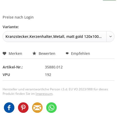
Preise nach Login
Variante:
Merken
Bewerten
Empfehlen
Artikel-Nr.:
35880.012
VPU
192
Hersteller und verantwortliche Person i.S.d. EU VO 2023/988 für dieses
Produkt finden Sie im
Impressum
.