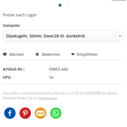
Preise nach Login
Variante:
Merken
Bewerten
Empfehlen
Artikel-Nr.:
59803.446
VPU
16
Hersteller und verantwortliche Person i.S.d. EU VO 2023/988 für dieses
Produkt finden Sie im
Impressum
.