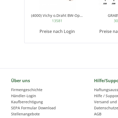
(4000) Vichy o.Draht BW-Optik 10mm 25 m
GRAB
13581
3
Preise nach Login
Preise n
Über uns
Hilfe/Supp
Firmengeschichte
Haftungsauss
Händler-Login
Hilfe / Suppo
Kaufberechtigung
Versand und
SEPA Formular Download
Datenschutze
Stellenangebote
AGB