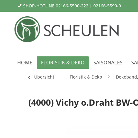
SHOP-HOTLINE
02166-5590-222
|
02166-5590-0
HOME
FLORISTIK & DEKO
SAISONALES
SA
Übersicht
Floristik & Deko
Dekoband, 
(4000) Vichy o.Draht BW