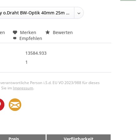
hen
Merken
Bewerten
Empfehlen
13584.933
1
 verantwortliche Person i.S.d. EU VO 2023/988 für dieses
 Sie im
Impressum
.
Preis
Verfügbarkeit