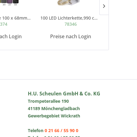
Stumpenkerze 100 x 68mm rauhe Oberfläche Marble...
100 LED Lichterkette,990 cm+30 cm,indoor...
Rattan-K
374
78346
6
ach Login
Preise nach Login
Preise 
H.U. Scheulen GmbH & Co. KG
Trompeterallee 190
41189 Mönchengladbach
Gewerbegebiet Wickrath
Telefon
0 21 66 / 55 90 0