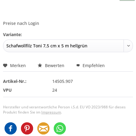
Preise nach Login
Variante:
Merken
Bewerten
Empfehlen
Artikel-Nr.:
14505.907
VPU
24
Hersteller und verantwortliche Person i.S.d. EU VO 2023/988 für dieses
Produkt finden Sie im
Impressum
.