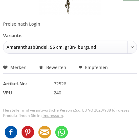
Preise nach Login
Variante:
Merken
Bewerten
Empfehlen
Artikel-Nr.:
72526
VPU
240
Hersteller und verantwortliche Person i.S.d. EU VO 2023/988 für dieses
Produkt finden Sie im
Impressum
.