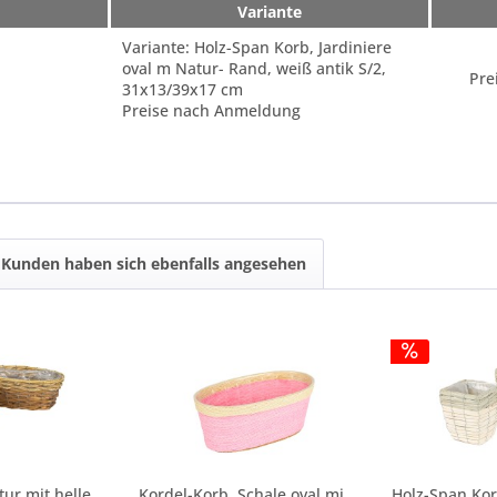
Variante
Variante: Holz-Span Korb, Jardiniere
oval m Natur- Rand, weiß antik S/2,
Pre
31x13/39x17 cm
Preise nach Anmeldung
Kunden haben sich ebenfalls angesehen
Rattan Korb natur mit hellem Rand oval, Set/2,...
Kordel-Korb, Schale oval mit Naturrand, rosa,...