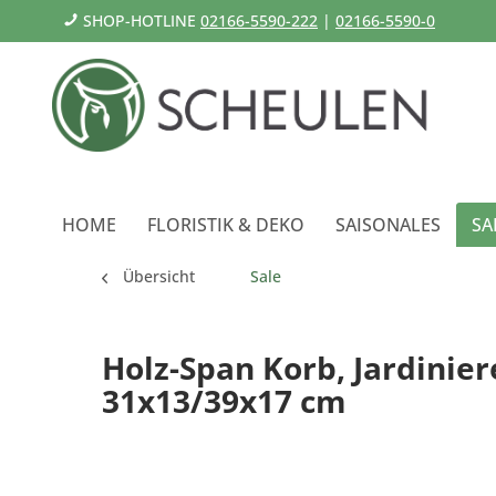
SHOP-HOTLINE
02166-5590-222
|
02166-5590-0
HOME
FLORISTIK & DEKO
SAISONALES
SA
Übersicht
Sale
Holz-Span Korb, Jardinier
31x13/39x17 cm