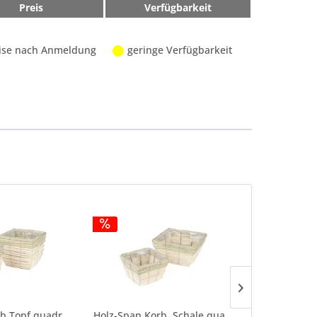
Preis
Verfügbarkeit
ise nach Anmeldung
geringe Verfügbarkeit
Holz-Span Korb,Topf quadratisch m Natur- Rand,...
Holz-Span Korb, Schale quadra mit Natur- Rand,...