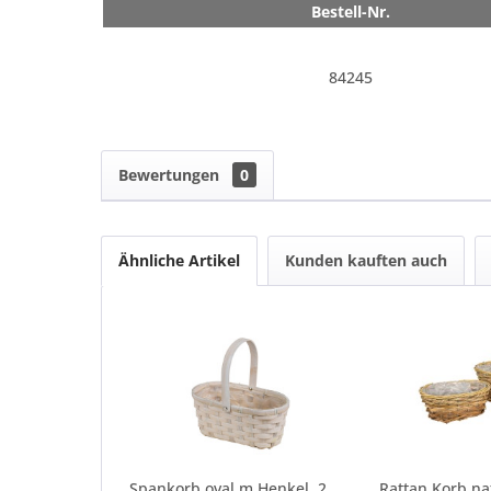
Bestell-Nr.
84245
Bewertungen
0
Ähnliche Artikel
Kunden kauften auch
Spankorb oval m Henkel, 24x13xh10/24cm weiß -...