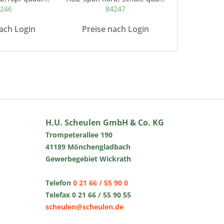
246
84247
8
ach Login
Preise nach Login
Preise 
H.U. Scheulen GmbH & Co. KG
Trompeterallee 190
41189 Mönchengladbach
Gewerbegebiet Wickrath
Telefon
0 21 66 / 55 90 0
Telefax 0 21 66 / 55 90 55
scheulen@scheulen.de