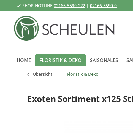
SHOP-HOTLINE
02166-5590-222
|
02166-5590-0
HOME
FLORISTIK & DEKO
SAISONALES
SA
Übersicht
Floristik & Deko
Exoten Sortiment x125 Stk