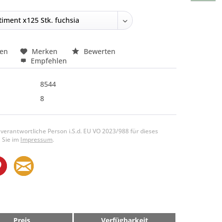
hen
Merken
Bewerten
Empfehlen
8544
8
 verantwortliche Person i.S.d. EU VO 2023/988 für dieses
 Sie im
Impressum
.
Preis
Verfügbarkeit