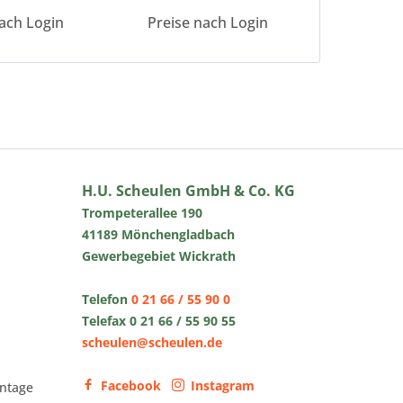
ach Login
Preise nach Login
Preise 
H.U. Scheulen GmbH & Co. KG
Trompeterallee 190
41189 Mönchengladbach
Gewerbegebiet Wickrath
Telefon
0 21 66 / 55 90 0
Telefax 0 21 66 / 55 90 55
scheulen@scheulen.de
Facebook
Instagram
ntage