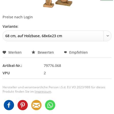
Preise nach Login
Variante:
Merken
Bewerten
Empfehlen
Artikel-Nr.:
79776.068
VPU
2
Hersteller und verantwortliche Person i.S.d. EU VO 2023/988 für dieses
Produkt finden Sie im
Impressum
.