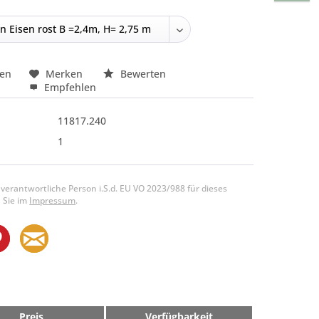
hen
Merken
Bewerten
Empfehlen
11817.240
1
 verantwortliche Person i.S.d. EU VO 2023/988 für dieses
 Sie im
Impressum
.
Preis
Verfügbarkeit